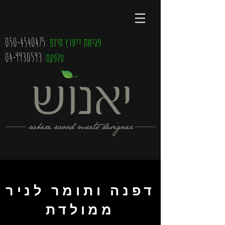
050-4540475
: פגישת ייעוץ חינם
04-9930593
טלפקס:
דפנה ותומר לניר
ממולדת