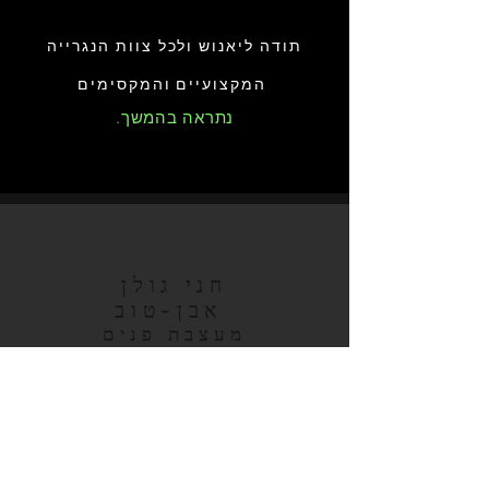
תודה ליאנוש ולכל צוות הנגרייה
המקצועיים והמקסימים
.נתראה בהמשך
חני גולן
אבן-טוב
מעצבת פנים
נגר אומן במלוא מובן המילה
יודע לייעץ ולתת פתרונות בכדי
להפוך את העבודה
לנהדרת ומרשימה. אלוף
בפרוייקטים